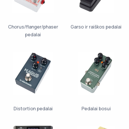
Chorus/flanger/phaser
Garso ir raiškos pedalai
pedalai
Distortion pedalai
Pedalai bosui