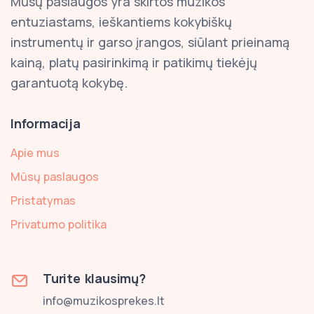
Mūsų paslaugos yra skirtos muzikos
entuziastams, ieškantiems kokybiškų
instrumentų ir garso įrangos, siūlant prieinamą
kainą, platų pasirinkimą ir patikimų tiekėjų
garantuotą kokybę.
Informacija
Apie mus
Mūsų paslaugos
Pristatymas
Privatumo politika
Turite klausimų?
info@muzikosprekes.lt