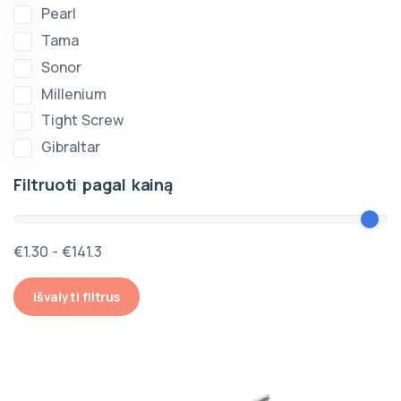
Pearl
Tama
Sonor
Millenium
Tight Screw
Gibraltar
Filtruoti pagal kainą
€1.30 - €141.3
Išvalyti filtrus