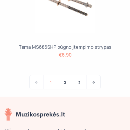
Tama MS686SHP būgno įtempimo strypas
€6.90
1
2
3